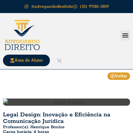
@advogandodireitobr
(31) 97181-3819
Noss
Noss
Fale
Área do Aluno
Voltar
Legal Design: Inovação e Eficiência na
Comunicação Jurídica
Professor(a): Henrique Boulos
Carga horária: 4 horas