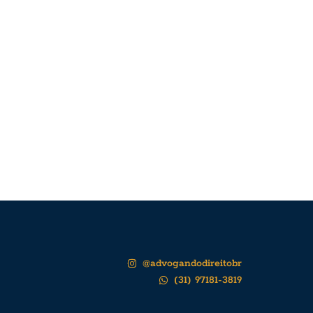
@advogandodireitobr
(31) 97181-3819