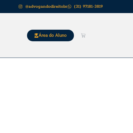
@advogandodireitobr
(31) 97181-3819
Área do Aluno